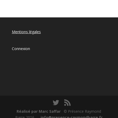
Mentions légales
Connexion
Réalisé par Marc Saffar
© Présence Raymond
Barre 2016
info@presence-raymondbarre.fr